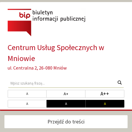
Przejdź
Przejdź
do
do
głównej
wyszukiwarki
treści
Centrum Usług Społecznych w
Mniowie
ul. Centralna 2, 26-080 Mniów
Wyszukaj
Wyszu
na
stronie
Zmień
ustaw najw
A++
ustaw powiększony rozmiar tekst
ustaw standardowy rozmiar tekstu
A+
A
rozmiar
Dopasuj
ustaw kontrast standardowy
ustaw kontrast biały na czarnym
ustaw kontrast ż
A
A
A
czcionki
kontrast
Przejdź do treści