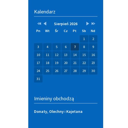
Kalendarz
Przestaw
Przestaw
Lista
Brak
Przestaw
Przestaw
Sierpień 2026
datę
datę
wydarzeń
wydarzeń
datę
datę
Pn
Wt
Śr
Cz
Pt
Sb
Nd
na
na
w
w
na
na
Sierpień
Lipiec
miesiącu
tym
Wrzesień
Sierpień
1
2
2025
2026
miesiącu.
2026
2027
3
4
5
6
7
8
9
10
11
12
13
14
15
16
17
18
19
20
21
22
23
24
25
26
27
28
29
30
31
Imieniny obchodzą
Donaty
,
Olechny
i
Kajetana