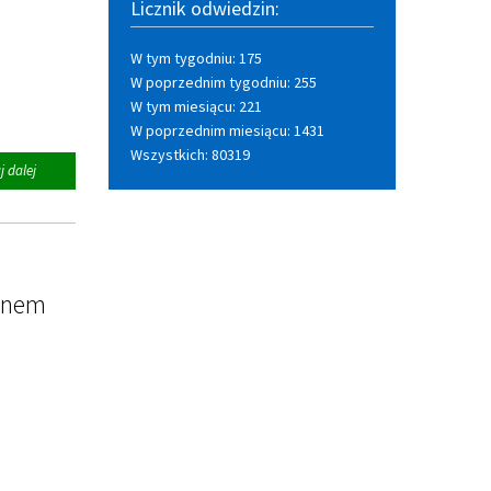
Licznik odwiedzin:
W tym tygodniu: 175
W poprzednim tygodniu: 255
W tym miesiącu: 221
W poprzednim miesiącu: 1431
Wszystkich: 80319
na
j dalej
temat:
Senioriada
2026
inem