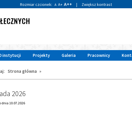
A++
Rozmiar czcionek:
A+
|
Zwiększ kontrast
A
O instytucji
Projekty
Galeria
Pracownicy
Kont
aj:
Strona główna
»
UALNOŚCI,
iada 2026
na
 dnia 10.07.2026