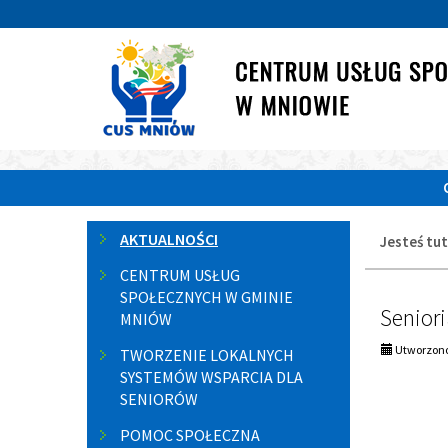
Przejdź
Przejdź
do
do
głównej
wyszukiwarki
treści
«
1
1
2
3
Menu
AKTUALNOŚCI
Jesteś tut
boczne
CENTRUM USŁUG
AKT
SPOŁECZNYCH W GMINIE
Senior
stro
MNIÓW
Utworzono
1:
TWORZENIE LOKALNYCH
SYSTEMÓW WSPARCIA DLA
SENIORÓW
POMOC SPOŁECZNA