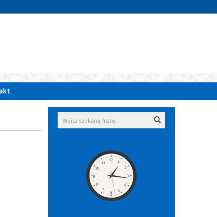
»
akt
Wyszukiwarka
Wyszukaj
Zegar
12
1
11
2
10
3
9
8
4
7
5
6