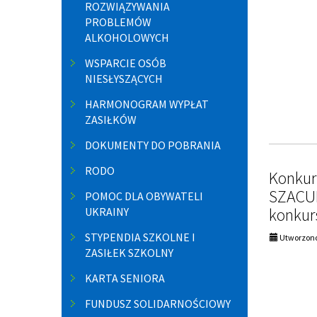
ROZWIĄZYWANIA
PROBLEMÓW
ALKOHOLOWYCH
WSPARCIE OSÓB
NIESŁYSZĄCYCH
HARMONOGRAM WYPŁAT
ZASIŁKÓW
DOKUMENTY DO POBRANIA
RODO
Konkur
SZACUN
POMOC DLA OBYWATELI
konkur
UKRAINY
STYPENDIA SZKOLNE I
Utworzono
ZASIŁEK SZKOLNY
KARTA SENIORA
FUNDUSZ SOLIDARNOŚCIOWY