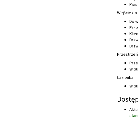
Pies
Wejście do
Do w
Prze
Klie
Drzw
Drzw
Przestrzeń
Prze
W pu
Łazienka
W bu
Dostęp
Aktu
stan