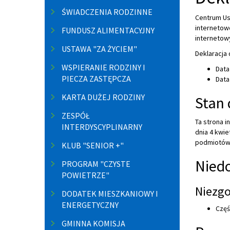
ŚWIADCZENIA RODZINNE
Centrum Us
internetow
FUNDUSZ ALIMENTACYJNY
internetowy
USTAWA "ZA ŻYCIEM"
Deklaracja
WSPIERANIE RODZINY I
Data
PIECZA ZASTĘPCZA
Data 
KARTA DUŻEJ RODZINY
Stan 
ZESPÓŁ
Ta strona 
INTERDYSCYPLINARNY
dnia 4 kwie
podmiotów 
KLUB "SENIOR +"
Niedo
PROGRAM "CZYSTE
POWIETRZE"
Niezgo
DODATEK MIESZKANIOWY I
ENERGETYCZNY
Częś
GMINNA KOMISJA