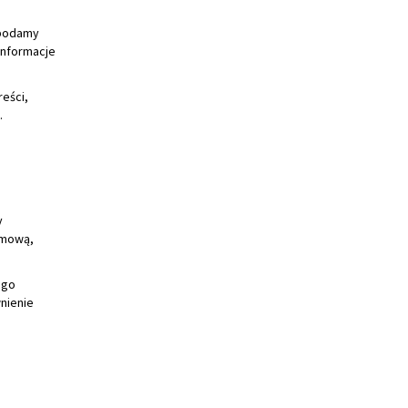
i podamy
informacje
reści,
.
y
dmową,
ego
nienie