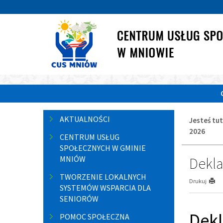
Przejdź
Przejdź
do
do
głównej
wyszukiwarki
treści
«
1
1
2
3
Menu
AKTUALNOŚCI
Jesteś tut
boczne
2026
CENTRUM USŁUG
SPOŁECZNYCH W GMINIE
MNIÓW
Dekla
TWORZENIE LOKALNYCH
Drukuj
SYSTEMÓW WSPARCIA DLA
SENIORÓW
Dekl
POMOC SPOŁECZNA