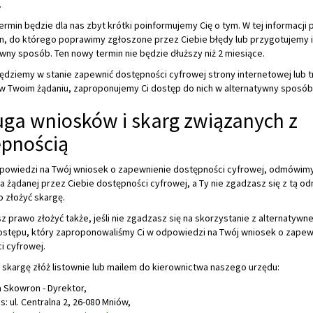
.
termin będzie dla nas zbyt krótki poinformujemy Cię o tym. W tej informacj
n, do którego poprawimy zgłoszone przez Ciebie błędy lub przygotujemy 
wny sposób. Ten nowy termin nie będzie dłuższy niż 2 miesiące.
będziemy w stanie zapewnić dostępności cyfrowej strony internetowej lub t
w Twoim żądaniu, zaproponujemy Ci dostęp do nich w alternatywny sposób
ga wniosków i skarg związanych z
ępnością
dpowiedzi na Twój wniosek o zapewnienie dostępności cyfrowej, odmówim
 żądanej przez Ciebie dostępności cyfrowej, a Ty nie zgadzasz się z tą o
 złożyć skargę.
 prawo złożyć także, jeśli nie zgadzasz się na skorzystanie z alternatywn
stępu, który zaproponowaliśmy Ci w odpowiedzi na Twój wniosek o zapew
i cyfrowej.
 skargę złóż listownie lub mailem do kierownictwa naszego urzędu:
a Skowron - Dyrektor
,
s:
ul. Centralna 2, 26-080 Mniów
,