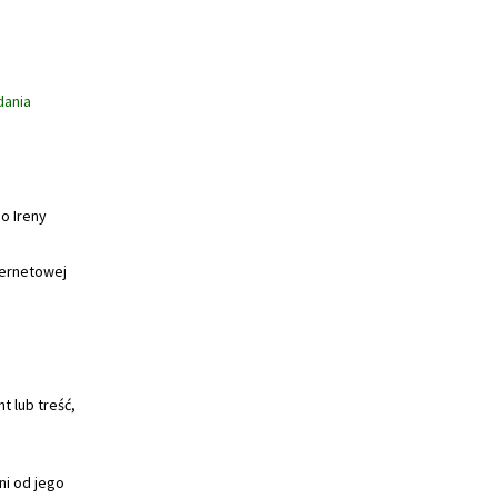
dania
do
Ireny
ternetowej
t lub treść,
ni od jego