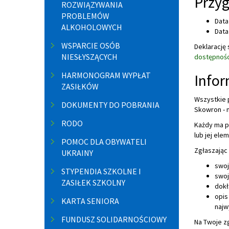
Przyg
ROZWIĄZYWANIA
PROBLEMÓW
Data
ALKOHOLOWYCH
Data
WSPARCIE OSÓB
Deklarację
NIESŁYSZĄCYCH
dostępności
HARMONOGRAM WYPŁAT
Infor
ZASIŁKÓW
Wszystkie 
DOKUMENTY DO POBRANIA
Skowron
- 
RODO
Każdy ma p
lub jej ele
POMOC DLA OBYWATELI
Zgłaszając 
UKRAINY
swoj
STYPENDIA SZKOLNE I
swoj
ZASIŁEK SZKOLNY
dokł
opis
KARTA SENIORA
najw
FUNDUSZ SOLIDARNOŚCIOWY
Na Twoje zg