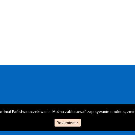
spełniał Państwa oczekiwania. Można zablokować zapisywanie cookies, zmie
Rozumiem
×