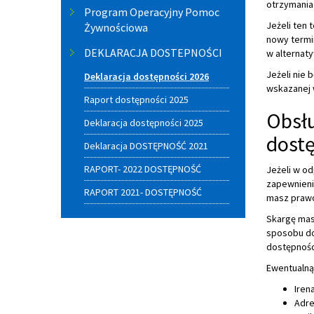
otrzymania
Program Operacyjny Pomoc
Jeżeli ten 
Żywnościowa
nowy termi
DEKLARACJA DOSTEPNOŚCI
w alternaty
Jeżeli nie 
Deklaracja dostępności 2026
wskazanej 
Raport dostępności 2025
Obsłu
Deklaracja dostępności 2025
dost
Deklaracja DOSTĘPNOŚĆ 2021
RAPORT- 2022 DOSTĘPNOŚĆ
Jeżeli w o
zapewnienia
RAPORT 2021- DOSTĘPNOŚĆ
masz prawo
Skargę masz
sposobu do
dostępnośc
Ewentualną
Iren
Adre