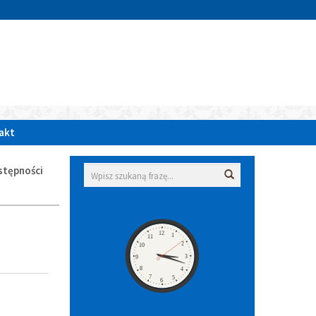
»
akt
Wyszukiwarka
stępności
Wyszukaj
Zegar
12
1
11
2
10
3
9
8
4
7
5
6