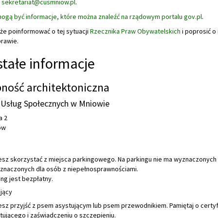
:
sekretariat@cusmniow.pl
.
gą być informacje, które można znaleźć na rządowym portalu gov.pl
.
że poinformować o tej sytuacji
Rzecznika Praw Obywatelskich
i poprosić o
prawie.
tałe informacje
ność architektoniczna
Usług Społecznych w Mniowie
a 2
ów
sz skorzystać z miejsca parkingowego. Na parkingu nie ma wyznaczonych 
znaczonych dla osób z niepełnosprawnościami.
ing jest bezpłatny.
jący
sz przyjść z psem asystującym lub psem przewodnikiem. Pamiętaj o certyf
tującego i zaświadczeniu o szczepieniu.