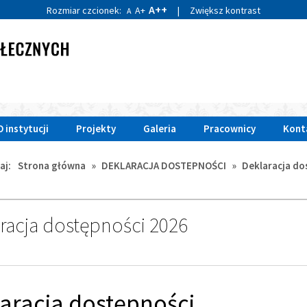
A++
Rozmiar czcionek:
A+
|
Zwiększ kontrast
A
O instytucji
Projekty
Galeria
Pracownicy
Kont
aj:
Strona główna
»
DEKLARACJA DOSTEPNOŚCI
»
Deklaracja do
racja dostępności 2026
aracja dostępności