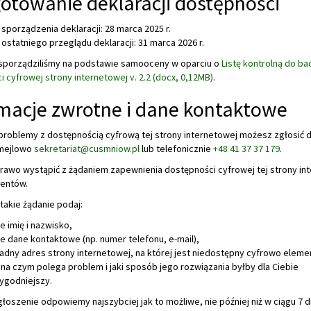
otowanie deklaracji dostępności
 sporządzenia deklaracji:
28 marca 2025 r.
 ostatniego przeglądu deklaracji:
31 marca 2026 r.
 sporządziliśmy na podstawie samooceny w oparciu o
Listę kontrolną do ba
 cyfrowej strony internetowej v. 2.2 (docx, 0,12MB)
.
macje zwrotne i dane kontaktowe
problemy z dostępnością cyfrową tej strony internetowej możesz zgłosić 
mejlowo
sekretariat@cusmniow.pl
lub telefonicznie
+48 41 37 37 179
.
rawo wystąpić z żądaniem zapewnienia dostępności cyfrowej tej strony in
mentów.
takie żądanie podaj:
e imię i nazwisko,
e dane kontaktowe (np. numer telefonu, e-mail),
adny adres strony internetowej, na której jest niedostępny cyfrowo elemen
 na czym polega problem i jaki sposób jego rozwiązania byłby dla Ciebie
ygodniejszy.
łoszenie odpowiemy najszybciej jak to możliwe, nie później niż w ciągu 7 d