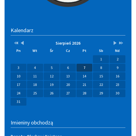
Kalendarz
Przestaw
Przestaw
Lista
Brak
Przestaw
Przestaw
Sierpień 2026
datę
datę
wydarzeń
wydarzeń
datę
datę
Pn
Wt
Śr
Cz
Pt
Sb
Nd
na
na
w
w
na
na
Sierpień
Lipiec
miesiącu
tym
Wrzesień
Sierpień
1
2
2025
2026
miesiącu.
2026
2027
3
4
5
6
7
8
9
10
11
12
13
14
15
16
17
18
19
20
21
22
23
24
25
26
27
28
29
30
31
Imieniny obchodzą