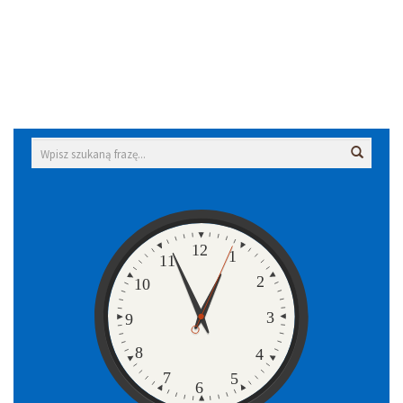
Wyszukiwarka
Wyszuk
Zegar
12
1
11
2
10
3
9
8
4
7
5
6