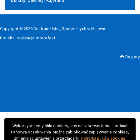
Donaty
,
Olechny
i
Kajetana
Copyright © 2026 Centrum Usług Społecznych w Mniowie
Projekt i realizacja:
Interefekt
Do góry
Wykorzystujemy pliki cookies, aby nasz serwis lepiej spełniał
Państwa oczekiwania. Można zablokować zapisywanie cookies,
zmieniając ustawienia przeglądarki.
Polityka plików cookies.