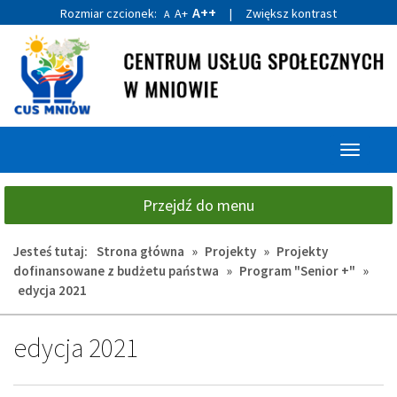
A++
Rozmiar czcionek:
A+
|
Zwiększ kontrast
A
Przejdź
Przejdź
do
do
głównej
wyszukiwarki
treści
Przełącz
nawigacj
Przejdź do menu
Jesteś tutaj:
Strona główna
»
Projekty
»
Projekty
dofinansowane z budżetu państwa
»
Program "Senior +"
»
edycja 2021
edycja 2021