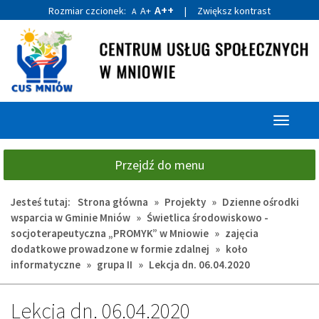
A++
Rozmiar czcionek:
A+
|
Zwiększ kontrast
A
Przejdź
Przejdź
do
do
głównej
wyszukiwarki
treści
Przełącz
nawigacj
Przejdź do menu
Jesteś tutaj:
Strona główna
»
Projekty
»
Dzienne ośrodki
wsparcia w Gminie Mniów
»
Świetlica środowiskowo -
socjoterapeutyczna „PROMYK” w Mniowie
»
zajęcia
dodatkowe prowadzone w formie zdalnej
»
koło
informatyczne
»
grupa II
»
Lekcja dn. 06.04.2020
Lekcja dn. 06.04.2020