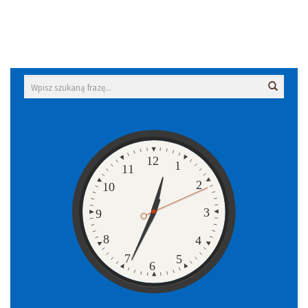
Wyszukiwarka
Wyszuk
Zegar
12
1
11
2
10
3
9
8
4
7
5
6