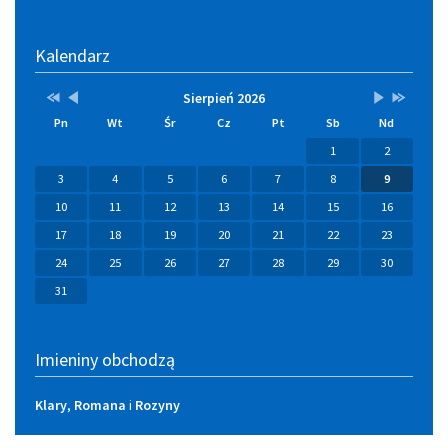
Kalendarz
Przestaw
Przestaw
Lista
Brak
Przestaw
Przestaw
Sierpień 2026
datę
datę
wydarzeń
wydarzeń
datę
datę
Pn
Wt
Śr
Cz
Pt
Sb
Nd
na
na
w
w
na
na
Sierpień
Lipiec
miesiącu
tym
Wrzesień
Sierpień
1
2
2025
2026
miesiącu.
2026
2027
3
4
5
6
7
8
9
10
11
12
13
14
15
16
17
18
19
20
21
22
23
24
25
26
27
28
29
30
31
Imieniny obchodzą
Klary
,
Romana
i
Rozyny