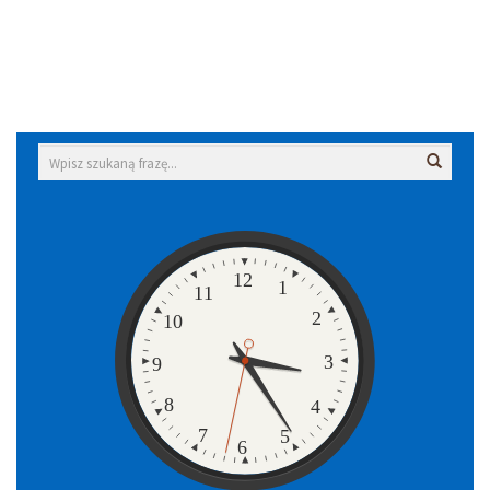
Wyszukiwarka
Wyszuk
Zegar
12
1
11
2
10
3
9
8
4
7
5
6