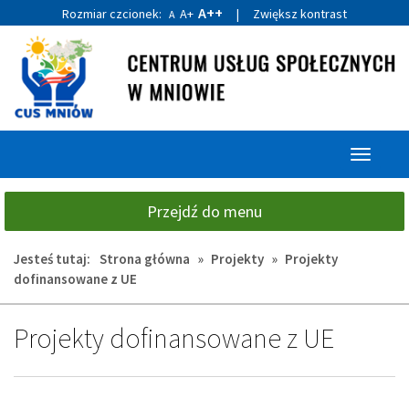
A++
Rozmiar czcionek:
A+
|
Zwiększ kontrast
A
Przejdź
Przejdź
do
do
głównej
wyszukiwarki
treści
Przełącz
nawigacj
Przejdź do menu
Jesteś tutaj:
Strona główna
»
Projekty
»
Projekty
dofinansowane z UE
Projekty dofinansowane z UE