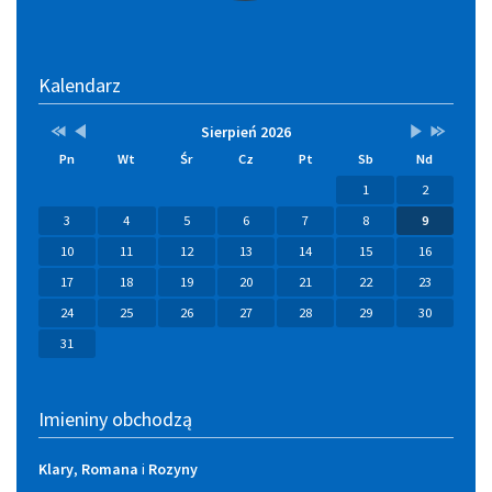
Kalendarz
Przestaw
Przestaw
Lista
Brak
Przestaw
Przestaw
Sierpień 2026
datę
datę
wydarzeń
wydarzeń
datę
datę
Pn
Wt
Śr
Cz
Pt
Sb
Nd
na
na
w
w
na
na
Sierpień
Lipiec
miesiącu
tym
Wrzesień
Sierpień
1
2
2025
2026
miesiącu.
2026
2027
3
4
5
6
7
8
9
10
11
12
13
14
15
16
17
18
19
20
21
22
23
24
25
26
27
28
29
30
31
Imieniny obchodzą
Klary
,
Romana
i
Rozyny