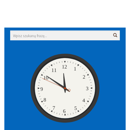
Wyszukiwarka
Wyszuk
Zegar
12
1
11
2
10
3
9
8
4
7
5
6