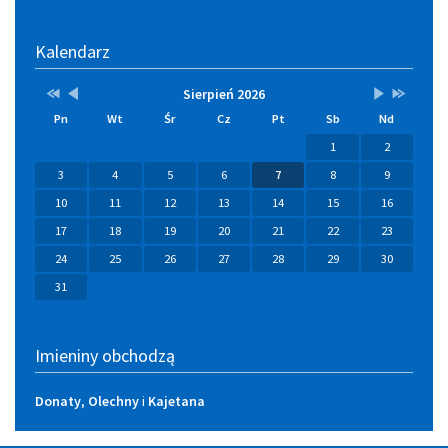
Kalendarz
Przestaw
Przestaw
Lista
Brak
Przestaw
Przestaw
Sierpień 2026
datę
datę
wydarzeń
wydarzeń
datę
datę
Pn
Wt
Śr
Cz
Pt
Sb
Nd
na
na
w
w
na
na
Sierpień
Lipiec
miesiącu
tym
Wrzesień
Sierpień
1
2
2025
2026
miesiącu.
2026
2027
3
4
5
6
7
8
9
10
11
12
13
14
15
16
17
18
19
20
21
22
23
24
25
26
27
28
29
30
31
Imieniny obchodzą
Donaty
,
Olechny
i
Kajetana