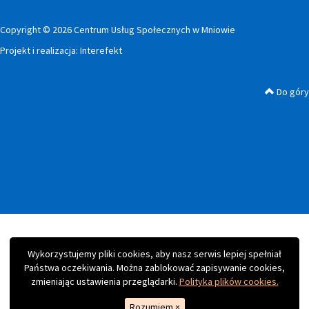
Copyright © 2026 Centrum Usług Społecznych w Mniowie
Projekt i realizacja:
Interefekt
Do góry
Wykorzystujemy pliki cookies, aby nasz serwis lepiej spełniał
Państwa oczekiwania. Można zablokować zapisywanie cookies,
zmieniając ustawienia przeglądarki.
Polityka plików cookies.
Rozumiem
×