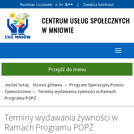
A++
Rozmiar czcionek:
A+
|
Zwiększ kontrast
A
Przejdź
Przejdź
do
do
głównej
wyszukiwarki
treści
Przełącz
nawigacj
Przejdź do menu
Jesteś tutaj:
Strona główna
»
Program Operacyjny Pomoc
Żywnościowa
»
Terminy wydawania żywności w Ramach
Programu POPŻ
Terminy wydawania żywności w
Ramach Programu POPŻ