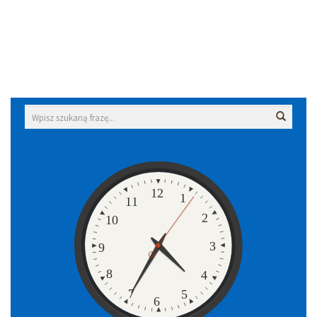
Wyszukiwarka
Wyszuk
Zegar
12
1
11
2
10
3
9
8
4
7
5
6