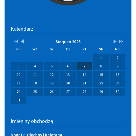
Kalendarz
Przestaw
Przestaw
Lista
Brak
Przestaw
Przestaw
Sierpień 2026
datę
datę
wydarzeń
wydarzeń
datę
datę
Pn
Wt
Śr
Cz
Pt
Sb
Nd
na
na
w
w
na
na
Sierpień
Lipiec
miesiącu
tym
Wrzesień
Sierpień
1
2
2025
2026
miesiącu.
2026
2027
3
4
5
6
7
8
9
10
11
12
13
14
15
16
17
18
19
20
21
22
23
24
25
26
27
28
29
30
31
Imieniny obchodzą
Donaty
,
Olechny
i
Kajetana