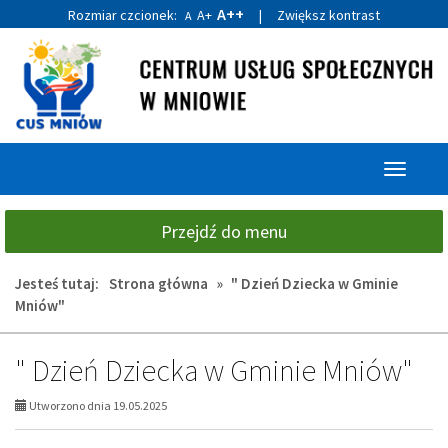
A++
Rozmiar czcionek:
A+
|
Zwiększ kontrast
A
Przejdź
Przejdź
do
do
głównej
wyszukiwarki
treści
Przełącz
nawigacj
Przejdź do menu
Jesteś tutaj:
Strona główna
»
" Dzień Dziecka w Gminie
Mniów"
" Dzień Dziecka w Gminie Mniów"
Utworzono dnia 19.05.2025